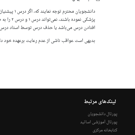
پزشکی نمود
افتادن درس می‌باشد یا حذف درس توسط استاد درس ب
بدیهی است عواقب ناشی از عدم رعایت برعهده خود دا
لینک‌های مرتبط
پورتال دانشجویان
پورتال آموزشی اساتید
کتابخانه مرکزی