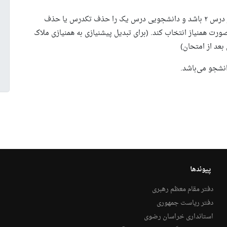
دانشجویان محترم توجه نمایند که، اگر درس ۱ پیشنیاز درس ۲ باشد و دانشجویی درس یک را حذف تکدرس یا حذف
ه باشند، نمی‌تواند درس ۱ و درس ۲ را به صورت همنیاز انتخاب کند. (برای تبدیل پیشنیازی به همنیازی ملاک
عد از امتحان)
نشجو می‌باشد.
پیوندها
دفتر مقام معظم رهبری
دفتر ریاست جمهوری
استانداری خراسان رضوی