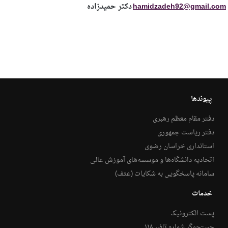
hamidzadeh92@gmail.com
دکتر حمیدزاده
پیوندها
دفتر مقام معظم رهبری
دفتر ریاست جمهوری
استانداری خراسان رضوی
اتحادیه دانشگاه‌ها و موسسه‌های آموزش عالی
سامانه پاسخگویی به شکایات (عتف)
خدمات
پست الکترونیک
جستجوگر شماره تلفن ۱۱۸