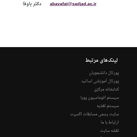
abavafat@sadjad.ac.ir
دکتر باوفا
لینک‌های مرتبط
پورتال دانشجویان
پورتال آموزشی اساتید
کتابخانه مرکزی
سیستم اتوماسیون پویا
سیستم تغذیه
سایت رسمی مسابقات اکسپت
ارتباط با ما
نقشه سایت