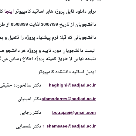
برای دانلود فایل پروژه های اساتید کامپیوتر
اینجا
کلی
دانشجویان از تاریخ 30/07/99 لغایت 05/08/99 از طریق ایمیل با اساتید ارتباط برقرار نمایند.
دانشجویانی که قبلا فرم پیشنهاد پروژه را تکمیل و به ک
لیست دانشجویان مورد تایید و پروژه هر دانشجو صرفا 
نتیجه نهایی از طریق کمیته پروژه اطلاع رسانی می­ گ
ایمیل اساتید دانشکده کامپیوتر
haghighi@sadjad.ac.ir
دکتر سالخورده حقیقی
afamodarres@sadjad.ac.ir
دکتر امینیان
bo.rajaei@gmail.com
دکتر رجایی
r_shamsaee@sadjad.ac.ir
دکتر شمسایی