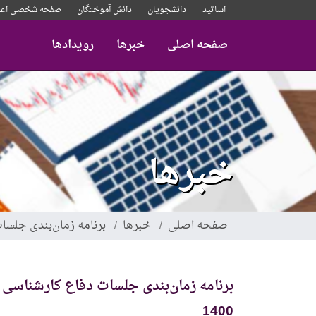
رفتن
اساتید
دانشجویان
دانش آموختگان
صفحه شخصی اعض
به
محتوای
صفحه اصلی
خبرها
رویدادها
اصلی
خبرها
صفحه اصلی
خبرها
برنامه زمان‌بندی جلسات دفاع
1400