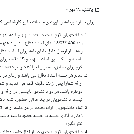
یکشنبه، ۱۸ مهر ۰۰
برای دانلود برنامه زمان‌بندی جلسات دفاع کارشناسی ک
دانشجويان لازم است مستندات پایان­ نامه
(در 
روز
18/07/1400
برای استاد دفاع ایمیل و هم‌ز
راهنما از ارسال فایل پایان­ نامه برای اساتید دفا
نامه خود یک سری 
لازم برای تحلیل، تغییر و اجرا کدهای نوشته‌شد
مدیر هر جلسه استاد دفاع می ­باشد و
ارائه شمارا پس از 15 دقیقه قطع 
دونفره باشد، هر دو دانشجو بايستي در ارائه و 
نیست دانشجويان در يک مکان حضورداشته باشن
تمام دانشجويان ارائه‌دهنده در هر جلسه ارائه، ل
زمان برگزاری جلسه در جلسه حضورداشته باشند.
نظر بگیرد.
دانشجويان لازم است پیش از آغاز جلسه دفاع 