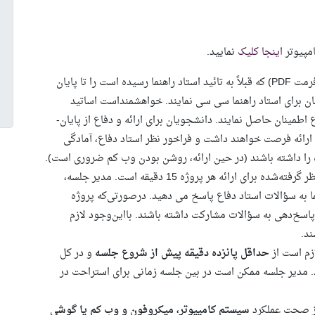
امپیوتر
اینجا کلیک
نمایید.
فرمت
PDF
) که قبلاً به تائید استاد راهنما رسیده است را تا پایان
مان برای استاد راهنما سی ­سی نمایند. خواهشمنداست اساتید
ع اطمینان حاصل نمایند. دانشجویان برای ارائه و دفاع از پایان­
اسلاید تهیه و 15 دقیقه برای ارائه فرصت خواهند داشت و فراخور نظر استاد دفاع، آمادگی
ه را داشته باشند (در حین ارائه، روشن بودن وب کم ضروری است).
زمان در نظر گرفته‌شده برای ارائه هر پروژه 15 دقیقه است. مدیر جلسه،
می ­نماید و شما به سؤالات استاد دفاع پاسخ می ­دهید. درصورتی‌که پروژه
پاسخ‌دهی به سؤالات مشارکت داشته باشند. بااین‌وجود لازم
د.
ازم است از
حداقل پانزده دقيقه پيش از شروع جلسه
و در کل
 مدیر جلسه ممکن است در بین جلسه زمانی برای استراحت در
از صحت عملکرد
سيستم كامپيوتر، ميكروفون و وب کم يا گوشي