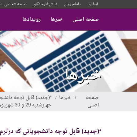
رفتن
اساتید
دانشجویان
دانش آموختگان
صفحه شخصی اعض
به
محتوای
صفحه اصلی
خبرها
رویدادها
اصلی
خبرها
صفحه
خبرها
*(جدید) قابل توجه دانشجو
اصلی
چهارشنبه 29 و 30 شهریورماه 1401
*(جدید) قابل توجه دانشجویانی که درترم ت