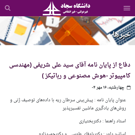
رفتن
به
محتوای
اصلی
خبرها
دفاع از پایان نامه آفای سید علی شریفی (مهندسی
کامپیوتر -هوش مصنوعی و رباتیکز )
چهارشنبه، ۱۶ مهر ۰۴
عنوان پایان نامه :
پیش‌بینی سرطان ریه با داده‌های توصیف ژنی و
روش‌های یادگیری ماشین تفسیرپذیر
استاد راهنما : دکتربختیاری
اساتید داور : دکترباوفای طوسی و دکترحمیدزاده