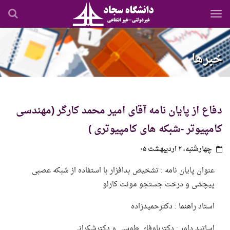
رفتن
به
محتوای
اصلی
خبرها
دفاع از پایان نامه آقای امیر محمد کارگر (مهندسی
کامپیوتر -شبکه های کامپیوتری )
چهارشنبه، ۲ اردیبهشت ۰۵
عنوان پایان نامه :
تشخیص بدافزار با استفاده از شبکه عصبی
پیچشی و درخت جستجو مونت کارلو
استاد راهنما : دکترحمیدزاده
اساتید داور : دکترباوفای طوسی و دکترشکرانی