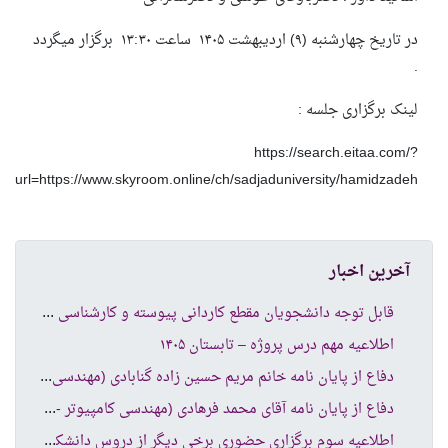
در تاریخ
چهارشنبه (
۹) اردیبهشت ۱۴۰۵ ساعت
۱۳:۳۰
برگزار میگردد
.
لینک برگزاری جلسه :
https://search.eitaa.com/?
url=https://www.skyroom.online/ch/sadjaduniversity/hamidzadeh
آخرین اخبار
قاب
ل توجه دانشجویان مقطع کاردانی پیوسته و کارشناسی ناپیوسته
اطلاعیه مهم درس پروژه – تابستان ۱۴۰۵
دفا
ع از پایان نامه خانم مریم حسین زاده گنابادی (مهندسی کامپیوتر نرم افزار )
دفا
ع از پایان نامه آقای محمد فرهادی (مهندسی کامپیوتر -شبکه های کامپیوتری )
اطل
اعیه سوم برگزاری حضوری برخی دیگر از دروس دانشکده کامپیوتر و فناوری اطلاعات