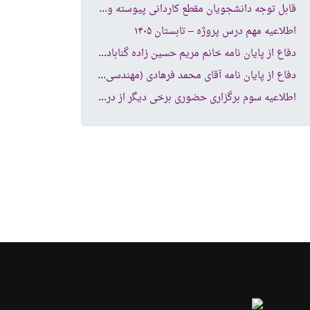
قاب
ل توجه دانشجویان مقطع کاردانی پیوسته و کارشناسی ناپیوسته
اطلاعیه مهم درس پروژه – تابستان ۱۴۰۵
دفا
ع از پایان نامه خانم مریم حسین زاده گنابادی (مهندسی کامپیوتر نرم افزار )
دفا
ع از پایان نامه آقای محمد فرهادی (مهندسی کامپیوتر -شبکه های کامپیوتری )
اطل
اعیه سوم برگزاری حضوری برخی دیگر از دروس دانشکده کامپیوتر و فناوری اطلاعات