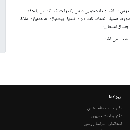
دانشجویان محترم توجه نمایند که، اگر درس ۱ پیشنیاز درس ۲ باشد و دانشجویی درس یک را حذف تکدرس یا حذف
ه باشند، نمی‌تواند درس ۱ و درس ۲ را به صورت همنیاز انتخاب کند. (برای تبدیل پیشنیازی به همنیازی ملاک
عد از امتحان)
نشجو می‌باشد.
پیوندها
دفتر مقام معظم رهبری
دفتر ریاست جمهوری
استانداری خراسان رضوی