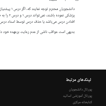
پزشکی نمود
افتادن درس می‌باشد یا حذف درس توسط استاد درس ب
بدیهی است عواقب ناشی از عدم رعایت برعهده خود دا
لینک‌های مرتبط
پورتال دانشجویان
پورتال آموزشی اساتید
کتابخانه مرکزی