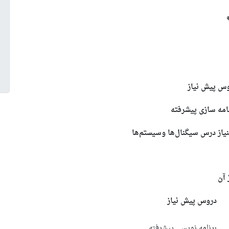
س پيش نياز
امه سازی پیشرفته
یاز درس سیگنال‌ها وسیستم‌ها
دروس پيش نياز
برنامه نویسی پیشرفته